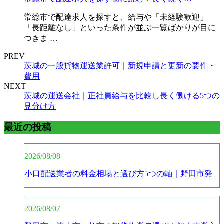
常総市で配達求人を探すと、給与や「未経験歓迎」
「長距離なし」といった条件が並ぶ一覧ばかりが目に
つきま …
PREV
茨城の一般貨物運送業許可｜新規申請と更新の要件・
費用
NEXT
茨城の運送会社｜正社員給与を比較し長く働ける5つの
見分け方
最近の投稿
2026/08/08
小口配送業者の料金相場と選び方5つの軸｜野田市発
2026/08/07