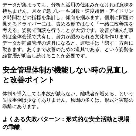
データが集まっても、分析と活用の仕組みがなければ意味を
持ちません。月次で急ブレーキ回数・速度超過・アイドリン
グ時間などの指標を集計し、傾向を掴みます。個別に問題の
見えるドライバーには、責める形ではなく「一緒に改善策を
考える」姿勢で面談を行うことが大切です。改善が進んだ事
例は全体会議で共有し、努力が認められる文化を作ります。
データが罰点管理の道具になると、運転手は「隠す」方向に
動きます。あくまで改善のための道具である、という姿勢を
経営層が明言し続けることが必要です。
安全管理体制が機能しない時の見直し
と改善ポイント
体制を導入しても事故が減らない、離職者が増える、という
失敗事例は少なくありません。原因の多くは、形式と実態の
乖離にあります。
よくある失敗パターン：形式的な安全活動と現場
の乖離