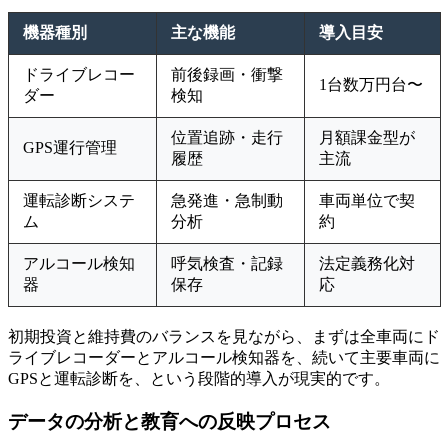
機器種別
主な機能
導入目安
ドライブレコー
前後録画・衝撃
1台数万円台〜
ダー
検知
位置追跡・走行
月額課金型が
GPS運行管理
履歴
主流
運転診断システ
急発進・急制動
車両単位で契
ム
分析
約
アルコール検知
呼気検査・記録
法定義務化対
器
保存
応
初期投資と維持費のバランスを見ながら、まずは全車両にド
ライブレコーダーとアルコール検知器を、続いて主要車両に
GPSと運転診断を、という段階的導入が現実的です。
データの分析と教育への反映プロセス