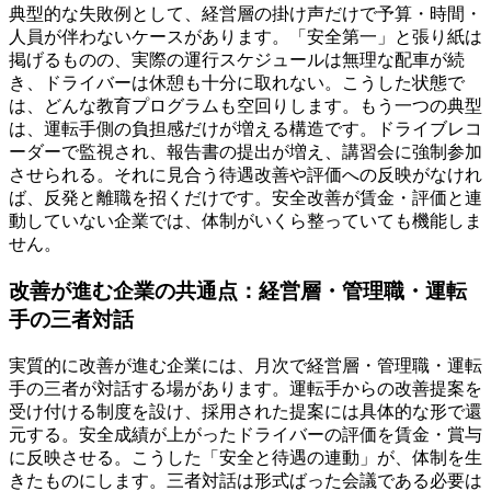
典型的な失敗例として、経営層の掛け声だけで予算・時間・
人員が伴わないケースがあります。「安全第一」と張り紙は
掲げるものの、実際の運行スケジュールは無理な配車が続
き、ドライバーは休憩も十分に取れない。こうした状態で
は、どんな教育プログラムも空回りします。もう一つの典型
は、運転手側の負担感だけが増える構造です。ドライブレコ
ーダーで監視され、報告書の提出が増え、講習会に強制参加
させられる。それに見合う待遇改善や評価への反映がなけれ
ば、反発と離職を招くだけです。安全改善が賃金・評価と連
動していない企業では、体制がいくら整っていても機能しま
せん。
改善が進む企業の共通点：経営層・管理職・運転
手の三者対話
実質的に改善が進む企業には、月次で経営層・管理職・運転
手の三者が対話する場があります。運転手からの改善提案を
受け付ける制度を設け、採用された提案には具体的な形で還
元する。安全成績が上がったドライバーの評価を賃金・賞与
に反映させる。こうした「安全と待遇の連動」が、体制を生
きたものにします。三者対話は形式ばった会議である必要は