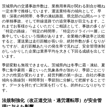
茨城県内の交通事故件数は、業務用車両が関わる割合が概ね
一定水準で推移しています。運送業特有の傾向として、早
朝・深夜の時間帯、冬季の凍結路面、県北部の山間ルートで
の単独事故、そして幹線道路での追突事故が目立ちます。こ
れまでお客様からよくいただくご相談として、事故の多くが
「特定の路線」「特定の時間帯」「特定のドライバー層」に
集中しているという指摘があります。全業種の事故率と比較
すると、運送業は走行距離が長い分、絶対件数が多くなりが
ちですが、走行距離あたりの発生率で見れば、安全管理体制
がしっかりした企業は業界平均を大きく下回る成績を出して
います。
季節変動も無視できません。茨城県内は冬季に霜・凍結、夏
季に集中豪雨・霧といった気象条件が加わり、季節ごとにリ
スクの性質が変わります。経営判断の第一歩は、自社の事故
傾向を路線別・時間帯別・季節別に分解して把握することで
す。データを持たずに対策を打っても、的外れになりがちで
す。
法規制強化（改正道交法・過労運転罪）が安全管
理に与えた影響