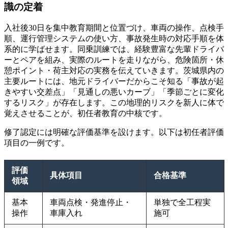
識の定着
入社後30日を集中教育期間と位置づけ、車両の操作、点検手
順、運行管理システムの使い方、事故発生時の対応手順を体
系的に学ばせます。同乗訓練では、経験豊富な先輩ドライバ
ーとペアを組み、実際のルートを走りながら、危険箇所・休
憩ポイント・荷主対応の実務を伝えていきます。茨城県内の
主要ルートには、地元ドライバーだからこそ知る「事故が起
きやすい交差点」「見通しの悪いカーブ」「季節ごとに変化
するリスク」が存在します。この地理的リスクを新人に体で
覚えさせることが、初任者教育の中核です。
修了認定には明確な評価基準を設けます。以下は初任者評価
項目の一例です。
評価
具体項目
合格基準
領域
基本
車両点検・発進停止・
単独で全工程実
操作
車庫入れ
施可