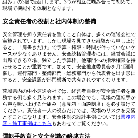
組み」の3層で設計します。3つが相互に噛み合って初めて、
現場で機能する体制となります。
安全責任者の役割と社内体制の整備
安全管理を担う責任者を置くこと自体は、多くの運送会社で
実施されています。しかし現場を見てきた経験から申し上げ
ると、「肩書きだけ」で予算・権限・時間が伴っていないケ
ースが少なくありません。安全統括管理者には、経営会議に
出席できる立場、独立した予算枠、他部門への指示権限を持
たせることが重要です。加えて、安全推進委員会を月1回開
催し、運行部門・整備部門・総務部門から代表者を出す形に
すると、安全課題が部門横断で共有されやすくなります。
茨城県内の中小運送会社では、経営者自身が安全責任者を兼
務する例も多く見られます。この場合でも、現場の運転手か
ら声を吸い上げる仕組み（意見箱・面談制度）を必ず設けて
ください。責任者一人の視点だけでは、現場のリスクを見落
とすことになります。安全体制の設計事例については
業務内
容・施工事例はこちら
もあわせてご覧ください。
運転手教育と安全意識の醸成方法