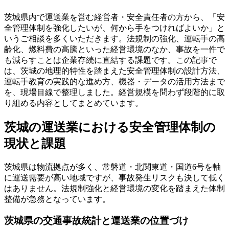
茨城県内で運送業を営む経営者・安全責任者の方から、「安
全管理体制を強化したいが、何から手をつければよいか」と
いうご相談を多くいただきます。法規制の強化、運転手の高
齢化、燃料費の高騰といった経営環境のなか、事故を一件で
も減らすことは企業存続に直結する課題です。この記事で
は、茨城の地理的特性を踏まえた安全管理体制の設計方法、
運転手教育の実践的な進め方、機器・データの活用方法まで
を、現場目線で整理しました。経営規模を問わず段階的に取
り組める内容としてまとめています。
茨城の運送業における安全管理体制の
現状と課題
茨城県は物流拠点が多く、常磐道・北関東道・国道6号を軸
に運送需要が高い地域ですが、事故発生リスクも決して低く
はありません。法規制強化と経営環境の変化を踏まえた体制
整備が急務となっています。
茨城県の交通事故統計と運送業の位置づけ