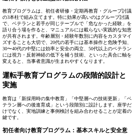
教育プログラムは、初任者研修・定期再教育・グループ討議
の3本柱で組み立てます。特に効果が高いのはグループ討議
で、ベテランと若手が同じテーブルで「危なかった経験」を
語り合う場を作ると、マニュアルには載らない実践的な知恵
が共有されます。年齢層別・経験年数別に内容をカスタマイ
ズすることも大切で、20代の若手には基本操作と危険予知、
30〜40代の中堅には効率と安全の両立、50代以上のベテラン
には視力・反射神経の低下を補う技術、といった具合に軸を
変えると、当事者意識が生まれやすくなります。
運転手教育プログラムの段階的設計と
実施
教育は「新採用時の集中教育」「中堅層への技術更新」「ベ
テラン層への後進育成」という段階別に設計します。座学だ
けでなく、実地訓練と事例検討を組み合わせることが定着の
鍵です。
初任者向け教育プログラム：基本スキルと安全意