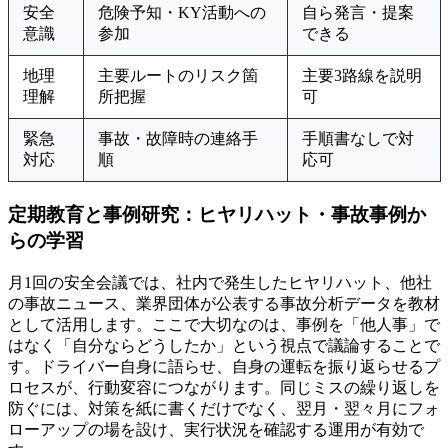
安全
危険予知・KY活動への
自ら発言・提案
意識
参加
できる
地理
主要ルートのリスク箇
主要3路線を説明
理解
所把握
可
緊急
事故・故障時の連絡手
手順書なしで対
対応
順
応可
定期教育と事例研究：ヒヤリハット・事故事例か
らの学習
月1回の安全会議では、社内で発生したヒヤリハット、他社
の事故ニュース、業界団体が公表する事故分析データを教材
として活用します。ここで大切なのは、事例を「他人事」で
はなく「自分ならどうしたか」という視点で議論することで
す。ドライバー自身に語らせ、自身の運転を振り返らせるプ
ロセスが、行動変容につながります。同じミスの繰り返しを
防ぐには、対策を紙に書くだけでなく、翌月・翌々月にフォ
ローアップの場を設け、実行状況を確認する運用が有効で