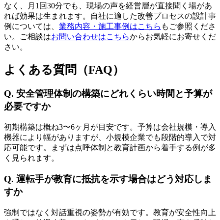
なく、月1回30分でも、現場の声を経営層が直接聞く場があ
れば効果は生まれます。自社に適した改善プロセスの設計事
例については、
業務内容・施工事例はこちら
もご参照くださ
い。ご相談は
お問い合わせはこちら
からお気軽にお寄せくだ
さい。
よくある質問（FAQ）
Q. 安全管理体制の構築にどれくらい時間と予算が
必要ですか
初期構築は概ね3〜6ヶ月が目安です。予算は会社規模・導入
機器により幅がありますが、小規模企業でも段階的導入で対
応可能です。まずは点呼体制と教育計画から着手する例が多
く見られます。
Q. 運転手が教育に抵抗を示す場合はどう対応しま
すか
強制ではなく対話重視の姿勢が有効です。教育が安全性向上