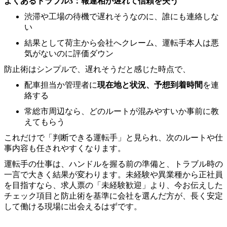
よくあるトラブル3：報連相が遅れて信頼を失う
渋滞や工場の待機で遅れそうなのに、誰にも連絡しな
い
結果として荷主から会社へクレーム、運転手本人は悪
気がないのに評価ダウン
防止術はシンプルで、遅れそうだと感じた時点で、
配車担当か管理者に
現在地と状況、予想到着時間
を連
絡する
常総市周辺なら、どのルートが混みやすいか事前に教
えてもらう
これだけで「判断できる運転手」と見られ、次のルートや仕
事内容も任されやすくなります。
運転手の仕事は、ハンドルを握る前の準備と、トラブル時の
一言で大きく結果が変わります。未経験や異業種から正社員
を目指すなら、求人票の「未経験歓迎」より、今お伝えした
チェック項目と防止術を基準に会社を選んだ方が、長く安定
して働ける現場に出会えるはずです。