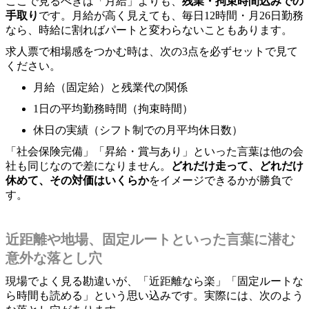
ここで見るべきは「月給」よりも、
残業・拘束時間込みでの
手取り
です。月給が高く見えても、毎日12時間・月26日勤務
なら、時給に割ればパートと変わらないこともあります。
求人票で相場感をつかむ時は、次の3点を必ずセットで見て
ください。
月給（固定給）と残業代の関係
1日の平均勤務時間（拘束時間）
休日の実績（シフト制での月平均休日数）
「社会保険完備」「昇給・賞与あり」といった言葉は他の会
社も同じなので差になりません。
どれだけ走って、どれだけ
休めて、その対価はいくらか
をイメージできるかが勝負で
す。
近距離や地場、固定ルートといった言葉に潜む
意外な落とし穴
現場でよく見る勘違いが、「近距離なら楽」「固定ルートな
ら時間も読める」という思い込みです。実際には、次のよう