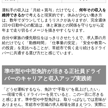
運転手の収入は「月給＋賞与」だけでなく、
何年その収入を
維持できるか
で考えると現実的です。休みが少ない働き方
は、数年でダウンしてしまうリスクがありますが、完全週休
2日や日勤中心の配送は、体と家族との関係を守りながら定
年まで走り切るイメージを描きやすくなります。
自分や家族の優先順位をはっきりさせたうえで、求人票の月
給だけでなく「勤務時間」「仕事量の安定」「安全や教育へ
の投資」を見比べることが、常総市で長く走り続けるドライ
バーに共通する選び方だと感じています。
準中型や中型免許が活きる正社員ドライ
バーのキャリアと収入アップ実践術
「どうせ運転するなら、免許で“手取り”を底上げしたい」
──現場で長くドライバーを見ていると、この一言に尽きる
と感じます。準中型や中型免許は、取りっぱなしでは意味が
ありません。常総市や茨城の求人相場を踏まえつつ、実際に