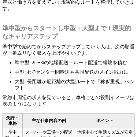
年収と働き方を変えていく現実的なルートを整理していきま
す。
準中型からスタートし中型・大型まで！現実的
なキャリアステップ
準中型で始めてからステップアップしていく人は、次の順番
が一番ムリなく収入を上げやすいです。
準中型: 2t〜3tの地場配送・ルート配送で経験を積む
中型: 4tでセンター間輸送や共同配送のメイン戦力に
大型: 長距離か近距離の大型ルートで「稼ぎ重視」へシ
フト
常総市周辺の求人を見ていると、車格ごとの役割イメージは
次のようになります。
免許・
主な仕事内容の例
ポイント
車格
準中
スーパーや工場への配送
地場中心で生活リズムが安定