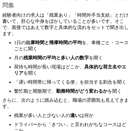
問集
経験者向けの求人は「残業あり」「時間外手当支給」とだけ
書いて、肝心な中身をぼかしていることが多いです。そこ
で、面接ではあえて数字と具体的な流れをセットで聞き出し
ます。
1日の
出庫時間と帰庫時間の平均
を、車種ごと・コース
ごとに聞く
月の
残業時間の平均と多い人の数字
を聞く
荷待ち時間が長い現場はどこか、
具体的な荷主名やエ
リア
を聞く
「遅い時間帯に帰ってくる便」を担当する割合を聞く
繁忙期と閑散期で、
勤務時間がどう変わるか
を聞く
さらに、次のように踏み込むと、職場の雰囲気も見えてきま
す。
残業が多い人と少ない人の
違い
は何か
ドライバーから「きつい」と言われがちなコースはど
こか