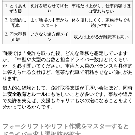
1. とりあえ
免許を取らせて終わ
車格だけ上がり、仕事内容はほ
ず支援
り
ぼ変わらない
2. 段階的に
まず地場の中型から
体を壊しにくく、家族持ちでも
配車
スタート
続けやすい
3. 即大型長
いきなり遠方便メイ
収入は上がるが離職率も高い
距離
ン
面接では「免許を取った後、どんな業務を想定しています
か」「中型や大型の台数と担当ドライバー数はどれくらい
か」を必ず聞いてください。車両と人員のバランスを具体的
に答えられる会社ほど、無茶な配車で消耗させない傾向があ
ります。
個人的な経験として、免許取得支援が手厚い会社ほど、同時
に
安全教育とルール
にも厳しいことが多いです。事故や違反
で免許を失えば、支援もキャリアも水の泡になることをよく
分かっているからです。
フォークリフトやリフト作業をマスターすると
ドライバー求人選択肢が拡大