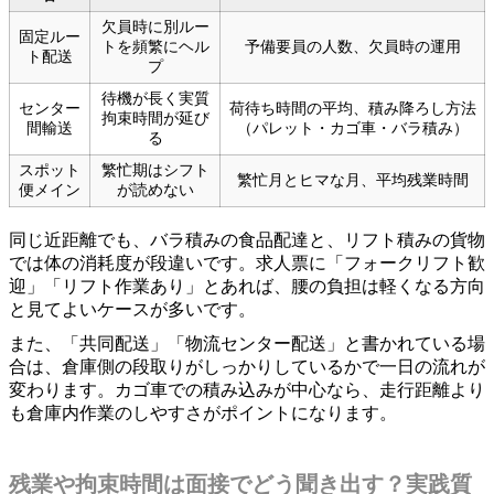
欠員時に別ルー
固定ルー
トを頻繁にヘル
予備要員の人数、欠員時の運用
ト配送
プ
待機が長く実質
センター
荷待ち時間の平均、積み降ろし方法
拘束時間が延び
間輸送
（パレット・カゴ車・バラ積み）
る
スポット
繁忙期はシフト
繁忙月とヒマな月、平均残業時間
便メイン
が読めない
同じ近距離でも、バラ積みの食品配達と、リフト積みの貨物
では体の消耗度が段違いです。求人票に「フォークリフト歓
迎」「リフト作業あり」とあれば、腰の負担は軽くなる方向
と見てよいケースが多いです。
また、「共同配送」「物流センター配送」と書かれている場
合は、倉庫側の段取りがしっかりしているかで一日の流れが
変わります。カゴ車での積み込みが中心なら、走行距離より
も倉庫内作業のしやすさがポイントになります。
残業や拘束時間は面接でどう聞き出す？実践質