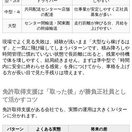
型・2t3t
ドライバー
しやすい
共同配送センター〜店舗
仕事量が安定しやすく正社員
中型・4t
の配達
募集が多い
センター間輸送・関東圏
走行距離が伸びる分、月給を
大型
の幹線輸送
上げやすい
現場でよく見る失敗は、経験が浅いまま「大型なら稼げるは
ず」と一気に飛び級してしまうパターンです。積み降ろしや
時間管理に慣れていない状態で長距離に出ると、残業や待機
で体を壊しやすく、結局続きません。まずは準中型で「時間
内に安全に終わらせる感覚」を身につけてから、車格を上げ
る方が長い目で見た手残りは増えます。
免許取得支援は「取った後」が勝負正社員とし
て活かすコツ
免許取得支援がある会社でも、実際の運用は大きく3パター
ンに分かれます。
パターン
よくある実態
将来の差