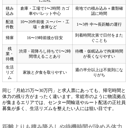
に出社
積み
倉庫・工場で1〜2時間 カゴ
発地での積み込み＋書類確
込み
車やパレット中心
認に時間
配送
10〜20件前後 スーパー・工
1〜3件 中〜長距離の運行
件数
場・倉庫など
到着時間次第で日付をまた
帰庫
16〜19時前後が目安
ぐことも
残
渋滞・荷降ろし待ちで1〜2時
待機・仮眠込みで拘束時間
業・
間増えることあり
が長くなりやすい
待機
生活
週の半分以上は不規則にな
リズ
家族と夕食を取りやすい
りがち
ム
同じ「月給25万〜30万円」と求人票にあっても、帰宅時間と
体力の残り方がまったく違います。常総市のように物流拠点
が集まるエリアでは、センター間輸送やルート配送の正社員
募集が多く、生活リズムを整えたい人には狙い目です。
距離よりも積み降ろしや待機時間が決める体力