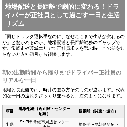
地場配送と長距離で劇的に変わる！ドラ
イバーが正社員として過ごす一日と生活
リズム
「同じトラック運転手なのに、なぜここまで生活が変わるの
か」と驚かれるのが、地場配送と長距離勤務のギャップで
す。常総市や茨城エリアで正社員求人を選ぶ時、この差を知
らないと入社初月から後悔します。
朝の出勤時間から帰りまでドライバー正社員の
リアルな一日
地場と長距離では、時計の進み方そのものが違います。代表
的な一日の流れをざっくり並べると、次のようになります。
地場配送（近距離・センター
項目
長距離（関東〜遠方）
配送）
5〜7時 常総市周辺センター
出勤
前夜発〜早朝発が多い