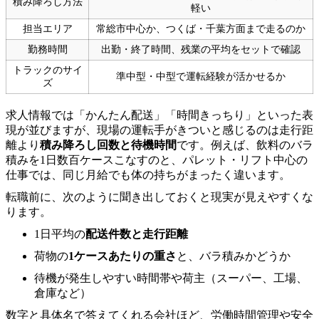
積み降ろし方法
軽い
担当エリア
常総市中心か、つくば・千葉方面まで走るのか
勤務時間
出勤・終了時間、残業の平均をセットで確認
トラックのサイ
準中型・中型で運転経験が活かせるか
ズ
求人情報では「かんたん配送」「時間きっちり」といった表
現が並びますが、現場の運転手がきついと感じるのは走行距
離より
積み降ろし回数と待機時間
です。例えば、飲料のバラ
積みを1日数百ケースこなすのと、パレット・リフト中心の
仕事では、同じ月給でも体の持ちがまったく違います。
転職前に、次のように聞き出しておくと現実が見えやすくな
ります。
1日平均の
配送件数と走行距離
荷物の
1ケースあたりの重さ
と、バラ積みかどうか
待機が発生しやすい時間帯や荷主（スーパー、工場、
倉庫など）
数字と具体名で答えてくれる会社ほど、労働時間管理や安全