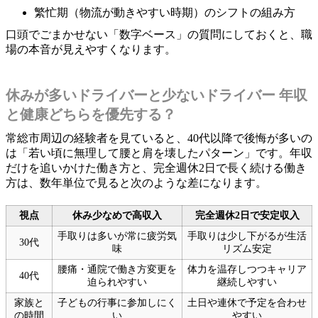
繁忙期（物流が動きやすい時期）のシフトの組み方
口頭でごまかせない「数字ベース」の質問にしておくと、職
場の本音が見えやすくなります。
休みが多いドライバーと少ないドライバー 年収
と健康どちらを優先する？
常総市周辺の経験者を見ていると、40代以降で後悔が多いの
は「若い頃に無理して腰と肩を壊したパターン」です。年収
だけを追いかけた働き方と、完全週休2日で長く続ける働き
方は、数年単位で見ると次のような差になります。
視点
休み少なめで高収入
完全週休2日で安定収入
手取りは多いが常に疲労気
手取りは少し下がるが生活
30代
味
リズム安定
腰痛・通院で働き方変更を
体力を温存しつつキャリア
40代
迫られやすい
継続しやすい
家族と
子どもの行事に参加しにく
土日や連休で予定を合わせ
の時間
い
やすい