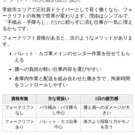
常総市エリアで正社員ドライバーとして長く働くなら、フォ
ークリフトの有無で世界が変わります。理由はシンプルで、
「手積み・手降ろし」だけに頼らずに済む仕事が一気に増え
るからです。
フォークリフト資格があると、次のようなメリットがありま
す。
パレット・カゴ車メインのセンター作業を任せてもら
える
腰への負担が軽い仕事内容を選びやすい
倉庫内作業と配送を組み合わせた働き方で、拘束時間
をコントロールしやすい
資格有無
主な荷扱い
1日の疲労感
フォークリフト
バラ積み・バラ降ろ
腰と肩へのダメージが大
なし
し中心
きい
フォークリフト
パレット・カゴ台車
体力より段取り力がモノ
あり
中心
を言う