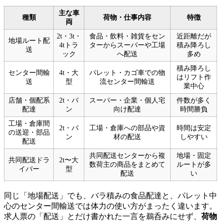
主な車
種類
荷物・仕事内容
特徴
両
2t・3t・
食品・飲料・雑貨をセン
近距離だが
地場ルート配
4tトラ
ターからスーパーや工場
積み降ろし
送
ック
へ配送
多め
積み降ろし
センター間輸
4t・大
パレット・カゴ車での物
はリフト作
送
型
流センター間輸送
業中心
店舗・個配系
2t・バ
スーパー・企業・個人宅
件数が多く
配達
ン
向け配達
時間勝負
工場・倉庫間
2t・バ
工場・倉庫への部品や資
時間は安定
の送迎・部品
ン
材の配送
しやすい
配送
共同配送センターから複
地場・固定
共同配送ドラ
2t〜大
数荷主の商品をまとめて
ルートが多
イバー
型
配送
い
同じ「地場配送」でも、バラ積みの食品配達と、パレット中
心のセンター間輸送では体力の使い方がまったく違います。
求人票の「配送」とだけ書かれた一言を鵜呑みにせず、
荷物