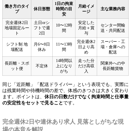
1日の拘束
働き方のタイ
月給イメ
休日形態
時間の目
主な業務内容
プ
ージ
安
完全週休2日
土日orシ
安定した
10〜12時
センター間輸
地場固定ルー
フトで週
月給＋賞
間
送・共同配送
ト
2日
与
完全週休2
スーパー・工
シフト制 地
月6〜8日
11〜13時
日より高
場・倉庫への
場配送
休み
間
め
配送
14時間以
走った分
長距離・スポ
関東外への中
不定休
上になり
だけ高収
ット便
長距離貨物
がち
入
同じ「近距離」「配送ドライバー」という表現でも、実際に
は残業時間や待機時間の差で、体感のきつさは大きく変わり
ます。ポイントは、
休日の日数だけでなく拘束時間と仕事量
の安定性をセットで見ること
です。
完全週休2日や連休あり求人 見落としがちな現
場の本音を解説