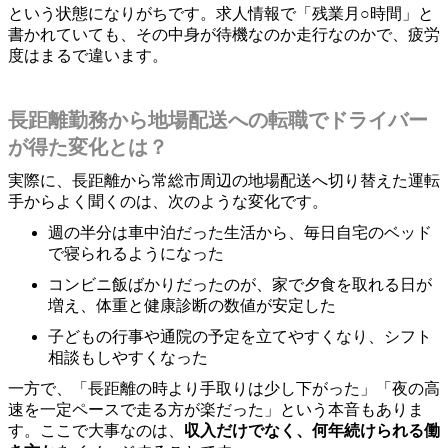
という状態になりがちです。求人情報で「残業月○時間」と
書かれていても、その中身が待機なのか走行なのかで、疲労
度はまるで違います。
長距離勤務から地場配送への転職でドライバー
が得た変化とは？
実際に、長距離から常総市周辺の地場配送へ切り替えた運転
手からよく聞くのは、次のような変化です。
週の半分は車中泊だった生活から、毎日自宅のベッド
で寝られるようになった
コンビニ飯ばかりだったのが、家で夕食を取れる日が
増え、体重と健康診断の数値が安定した
子どもの行事や通院の予定を立てやすくなり、シフト
相談もしやすくなった
一方で、「長距離の時より手取りは少し下がった」「夜の高
速を一定ペースで走る方が楽だった」という本音もありま
す。ここで大事なのは、
収入だけでなく、何年続けられる働