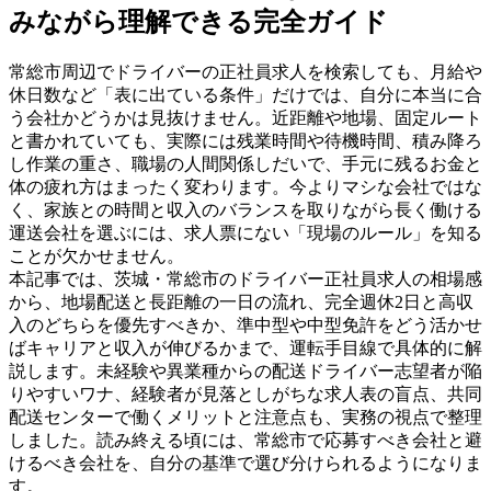
みながら理解できる完全ガイド
常総市周辺でドライバーの正社員求人を検索しても、月給や
休日数など「表に出ている条件」だけでは、自分に本当に合
う会社かどうかは見抜けません。近距離や地場、固定ルート
と書かれていても、実際には残業時間や待機時間、積み降ろ
し作業の重さ、職場の人間関係しだいで、手元に残るお金と
体の疲れ方はまったく変わります。今よりマシな会社ではな
く、家族との時間と収入のバランスを取りながら長く働ける
運送会社を選ぶには、求人票にない「現場のルール」を知る
ことが欠かせません。
本記事では、茨城・常総市のドライバー正社員求人の相場感
から、地場配送と長距離の一日の流れ、完全週休2日と高収
入のどちらを優先すべきか、準中型や中型免許をどう活かせ
ばキャリアと収入が伸びるかまで、運転手目線で具体的に解
説します。未経験や異業種からの配送ドライバー志望者が陥
りやすいワナ、経験者が見落としがちな求人表の盲点、共同
配送センターで働くメリットと注意点も、実務の視点で整理
しました。読み終える頃には、常総市で応募すべき会社と避
けるべき会社を、自分の基準で選び分けられるようになりま
す。