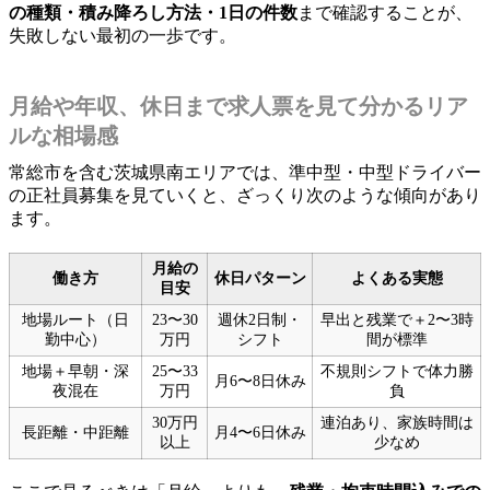
の種類・積み降ろし方法・1日の件数
まで確認することが、
失敗しない最初の一歩です。
月給や年収、休日まで求人票を見て分かるリア
ルな相場感
常総市を含む茨城県南エリアでは、準中型・中型ドライバー
の正社員募集を見ていくと、ざっくり次のような傾向があり
ます。
月給の
働き方
休日パターン
よくある実態
目安
地場ルート（日
23〜30
週休2日制・
早出と残業で＋2〜3時
勤中心）
万円
シフト
間が標準
地場＋早朝・深
25〜33
不規則シフトで体力勝
月6〜8日休み
夜混在
万円
負
30万円
連泊あり、家族時間は
長距離・中距離
月4〜6日休み
以上
少なめ