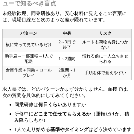
ューで知るべき盲点
未経験歓迎、同乗研修あり。安心材料に見えるこの言葉に
は、現場目線だと次のような差が隠れています。
パターン
中身
リスク
2～3日で
ルートも荷物も身につか
横に乗って見ているだけ
終了
ない
助手席→一部運転→1人で
慣れる前に一人立ちさせ
1～2週間
配送
られる
倉庫作業＋同乗＋ロール
2週間～1
手順を体で覚えやすい
プレイ
か月
求人票では、どのパターンかまず分かりません。面接では、
次の質問を具体的にしてみてください。
同乗研修は
何日くらい
ありますか
研修中に
どこまで任せてもらえるか
（運転だけか、積
み降ろしもか）
1人で走り始める
基準やタイミング
はどう決めています