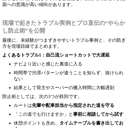
面への意識が高い傾向があります。
現場で起きたトラブル実例とプロ直伝の“やらか
し防止術”を公開
最後に、未経験がつまずきやすいトラブル事例と、その防ぎ
方を現場目線でまとめます。
よくあるトラブル1：自己流ショートカットで大遅延
ナビより近いと感じた裏道に入る
時間帯で渋滞パターンが違うことを知らず、抜けられ
ない
結果として荷主やスーパーの搬入時間に大幅遅刻
防止術としては、次の3つが鉄則です。
ルートは
先輩や配車担当から指定された道を守る
「この道でも行けますか」と
事前に相談してから試す
休憩ポイントも含め、
タイムテーブルを書き出してお