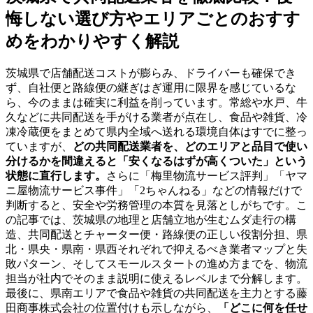
悔しない選び方やエリアごとのおすす
めをわかりやすく解説
茨城県で店舗配送コストが膨らみ、ドライバーも確保でき
ず、自社便と路線便の継ぎはぎ運用に限界を感じているな
ら、今のままは確実に利益を削っています。常総や水戸、牛
久などに共同配送を手がける業者が点在し、食品や雑貨、冷
凍冷蔵便をまとめて県内全域へ送れる環境自体はすでに整っ
ていますが、
どの共同配送業者を、どのエリアと品目で使い
分けるかを間違えると「安くなるはずが高くついた」という
状態に直行します。
さらに「梅里物流サービス評判」「ヤマ
ニ屋物流サービス事件」「2ちゃんねる」などの情報だけで
判断すると、安全や労務管理の本質を見落としがちです。こ
の記事では、茨城県の地理と店舗立地が生むムダ走行の構
造、共同配送とチャーター便・路線便の正しい役割分担、県
北・県央・県南・県西それぞれで抑えるべき業者マップと失
敗パターン、そしてスモールスタートの進め方までを、物流
担当が社内でそのまま説明に使えるレベルまで分解します。
最後に、県南エリアで食品や雑貨の共同配送を主力とする藤
田商事株式会社の位置付けも示しながら、
「どこに何を任せ