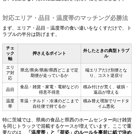
対応エリア・品目・温度帯のマッチング必勝法
まず、エリア・品目・温度帯の食い違いをなくすだけで、ト
ラブルの半分は防げます。
チェ
外したときの典型トラブ
ック
押さえるポイント
ル
軸
エリ
県北/県央/県南/県西どこまで定
端エリアだけ別便とな
ア対
期便が走っているか
り、コスト逆戻り
応
食品・雑貨・家電・電材などの
積み付けが荒く、破損・
品目
得意不得意
返品が増える
温度
常温・チルド・冷凍のどこまで
積み替え増加でリードタ
帯
自社便で持てるか
イム悪化
特に茨城では、県南の食品と県西のホームセンター向け雑貨
を同じトラックで混載するケースが増えています。ここで重
要なのは、
「温度帯」と「荷姿」のルールを事前に紙で決め