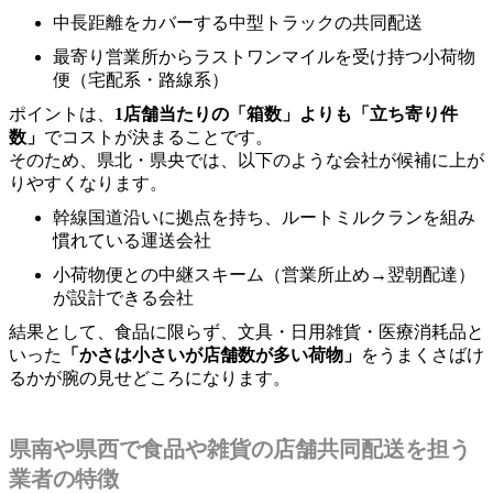
中長距離をカバーする中型トラックの共同配送
最寄り営業所からラストワンマイルを受け持つ小荷物
便（宅配系・路線系）
ポイントは、
1店舗当たりの「箱数」よりも「立ち寄り件
数」
でコストが決まることです。
そのため、県北・県央では、以下のような会社が候補に上が
りやすくなります。
幹線国道沿いに拠点を持ち、ルートミルクランを組み
慣れている運送会社
小荷物便との中継スキーム（営業所止め→翌朝配達）
が設計できる会社
結果として、食品に限らず、文具・日用雑貨・医療消耗品と
いった
「かさは小さいが店舗数が多い荷物」
をうまくさばけ
るかが腕の見せどころになります。
県南や県西で食品や雑貨の店舗共同配送を担う
業者の特徴