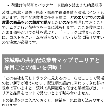
荷受け時間帯とバックヤード動線を踏まえた納品順序
茨城は県北・県央・県南・県西で道路事情も渋滞ポイントも
違います。共同配送業者に任せる前に、
どのエリアでどの温
度帯の商品をどの頻度で動かしたいのか
を整理しておくこと
で、ムダ走行と荷待ちを一気に減らせます。ここを曖昧にし
たまま価格だけで会社を選ぶと、「トラックは埋まったの
に、コストもクレームも減らない」という状態に陥りやすい
ので注意が必要です。
茨城県の共同配送業者マップでエリアと
品目ごとの違いを俯瞰！
「どの会社も同じトラックに見えるのに、なぜここまで現場
の使い勝手が違うのか」。配送網の設計に関わってきた私の
視点で言いますと、茨城で共同配送を任せる業者選びは、エ
リアと品目をセットで見ないとまず噛み合いません。
下の整理を頭に入れておくと、候補を一気に絞り込みやすく
なります。