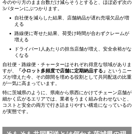
今のやり方のまま台数だけ減らそうとすると、ほぼ必ず次の
3パターンにぶつかります。
自社便を減らした結果、店舗納品が遅れ売場欠品が増
える
路線便に寄せた結果、荷受け時間が合わずクレームが
増える
ドライバー1人あたりの担当店舗が増え、安全余裕がな
くなる
自社便・路線便・チャーターはそれぞれ得意な領域がありま
すが、
「小ロット多頻度で店舗に定期納品する」
というニー
ズが増えた今、その隙間を埋める役割として共同配送の比重
が一気に高まっています。
特に茨城県のように、県南から県西にかけてチェーン店舗が
細かく広がるエリアでは、業者をうまく組み合わせないと、
コストと安全の両方で行き詰まりやすい構造になっているの
が実態です。