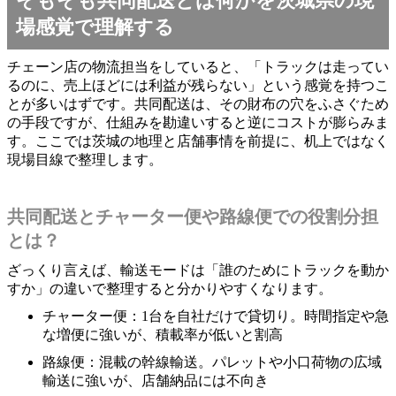
そもそも共同配送とは何かを茨城県の現
場感覚で理解する
チェーン店の物流担当をしていると、「トラックは走ってい
るのに、売上ほどには利益が残らない」という感覚を持つこ
とが多いはずです。共同配送は、その財布の穴をふさぐため
の手段ですが、仕組みを勘違いすると逆にコストが膨らみま
す。ここでは茨城の地理と店舗事情を前提に、机上ではなく
現場目線で整理します。
共同配送とチャーター便や路線便での役割分担
とは？
ざっくり言えば、輸送モードは「誰のためにトラックを動か
すか」の違いで整理すると分かりやすくなります。
チャーター便：1台を自社だけで貸切り。時間指定や急
な増便に強いが、積載率が低いと割高
路線便：混載の幹線輸送。パレットや小口荷物の広域
輸送に強いが、店舗納品には不向き