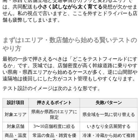
南・県西で店舗立地と交通事情がガラッと変わるエリアで
は、共同配送も
小さく試しながら太く育てる
発想が欠かせま
せん。私の視点で言いますと、ここを外すとドライバーも店
舗も疲弊してしまいます。
まずは1エリア・数店舗から始める賢いテストの
やり方
最初の一歩で押さえるべきは「どこをテストフィールドにす
るか」です。茨城では、店舗密度が高く幹線道路に乗りやす
い県南・県西エリアから始めるケースが多く、逆に山間部や
遠隔地は後回しにした方がコスト管理もしやすくなります。
テスト設計のイメージは次のような形です。
設計項目
押さえるポイント
失敗パターン
県南か県西の1エリアに
対象エリア
県全域を一気に切り替える
限定
対象店舗
3〜10店舗程度に絞る
いきなり全店展開する
商品・温度
常温の食品・雑貨を優
冷凍・冷蔵から始めて複雑