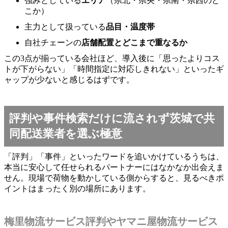
強みとしている
エリア
（県北・県央・県南・県西のど
こか）
主力として扱っている
品目・温度帯
自社チェーンの
店舗配置とどこまで重なるか
この3点が揃っている会社ほど、導入後に「思ったよりコス
トが下がらない」「時間指定に対応しきれない」といったギ
ャップが少ないと感じるはずです。
評判や事件検索だけに流されず茨城で共
同配送業者を選ぶ極意
「評判」「事件」といったワードを追いかけているうちは、
本当に安心して任せられるパートナーにはなかなか出会えま
せん。現場で荷物を動かしている側からすると、見るべきポ
イントはまったく別の場所にあります。
梅里物流サービス評判やヤマニ屋物流サービス