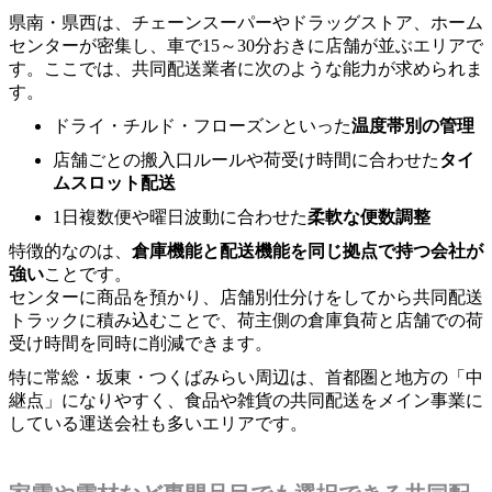
県南・県西は、チェーンスーパーやドラッグストア、ホーム
センターが密集し、車で15～30分おきに店舗が並ぶエリアで
す。ここでは、共同配送業者に次のような能力が求められま
す。
ドライ・チルド・フローズンといった
温度帯別の管理
店舗ごとの搬入口ルールや荷受け時間に合わせた
タイ
ムスロット配送
1日複数便や曜日波動に合わせた
柔軟な便数調整
特徴的なのは、
倉庫機能と配送機能を同じ拠点で持つ会社が
強い
ことです。
センターに商品を預かり、店舗別仕分けをしてから共同配送
トラックに積み込むことで、荷主側の倉庫負荷と店舗での荷
受け時間を同時に削減できます。
特に常総・坂東・つくばみらい周辺は、首都圏と地方の「中
継点」になりやすく、食品や雑貨の共同配送をメイン事業に
している運送会社も多いエリアです。