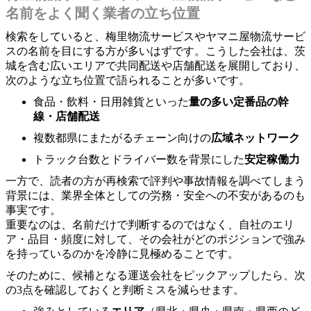
名前をよく聞く業者の立ち位置
検索をしていると、梅里物流サービスやヤマニ屋物流サービ
スの名前を目にする方が多いはずです。こうした会社は、茨
城を含む広いエリアで共同配送や店舗配送を展開しており、
次のような立ち位置で語られることが多いです。
食品・飲料・日用雑貨といった
量の多い定番品の幹
線・店舗配送
複数都県にまたがるチェーン向けの
広域ネットワーク
トラック台数とドライバー数を背景にした
安定稼働力
一方で、読者の方が再検索で評判や事故情報を調べてしまう
背景には、業界全体としての労務・安全への不安があるのも
事実です。
重要なのは、名前だけで判断するのではなく、自社のエリ
ア・品目・頻度に対して、その会社がどのポジションで強み
を持っているのかを冷静に見極めることです。
そのために、候補となる運送会社をピックアップしたら、次
の3点を確認しておくと判断ミスを減らせます。