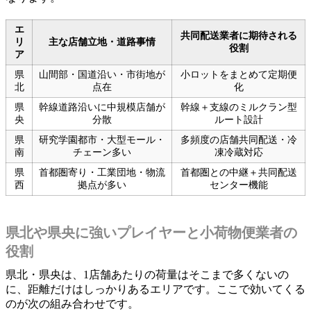
エ
共同配送業者に期待される
リ
主な店舗立地・道路事情
役割
ア
県
山間部・国道沿い・市街地が
小ロットをまとめて定期便
北
点在
化
県
幹線道路沿いに中規模店舗が
幹線＋支線のミルクラン型
央
分散
ルート設計
県
研究学園都市・大型モール・
多頻度の店舗共同配送・冷
南
チェーン多い
凍冷蔵対応
県
首都圏寄り・工業団地・物流
首都圏との中継＋共同配送
西
拠点が多い
センター機能
県北や県央に強いプレイヤーと小荷物便業者の
役割
県北・県央は、1店舗あたりの荷量はそこまで多くないの
に、距離だけはしっかりあるエリアです。ここで効いてくる
のが次の組み合わせです。