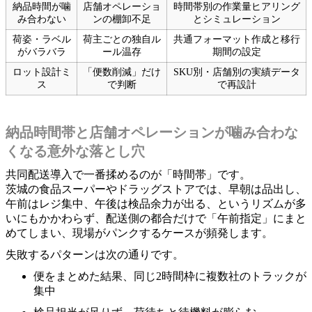
納品時間が噛
店舗オペレーショ
時間帯別の作業量ヒアリング
み合わない
ンの棚卸不足
とシミュレーション
荷姿・ラベル
荷主ごとの独自ル
共通フォーマット作成と移行
がバラバラ
ール温存
期間の設定
ロット設計ミ
「便数削減」だけ
SKU別・店舗別の実績データ
ス
で判断
で再設計
納品時間帯と店舗オペレーションが噛み合わな
くなる意外な落とし穴
共同配送導入で一番揉めるのが「時間帯」です。
茨城の食品スーパーやドラッグストアでは、早朝は品出し、
午前はレジ集中、午後は検品余力が出る、というリズムが多
いにもかかわらず、配送側の都合だけで「午前指定」にまと
めてしまい、現場がパンクするケースが頻発します。
失敗するパターンは次の通りです。
便をまとめた結果、同じ2時間枠に複数社のトラックが
集中