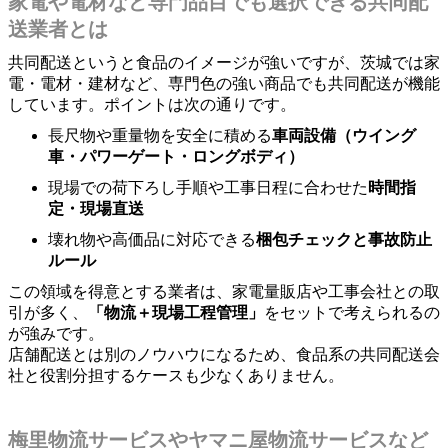
家電や電材など専門品目でも選択できる共同配
送業者とは
共同配送というと食品のイメージが強いですが、茨城では家
電・電材・建材など、専門色の強い商品でも共同配送が機能
しています。ポイントは次の通りです。
長尺物や重量物を安全に積める
車両設備（ウイング
車・パワーゲート・ロングボディ）
現場での荷下ろし手順や工事日程に合わせた
時間指
定・現場直送
壊れ物や高価品に対応できる
梱包チェックと事故防止
ルール
この領域を得意とする業者は、家電量販店や工事会社との取
引が多く、
「物流＋現場工程管理」
をセットで考えられるの
が強みです。
店舗配送とは別のノウハウになるため、食品系の共同配送会
社と役割分担するケースも少なくありません。
梅里物流サービスやヤマニ屋物流サービスなど