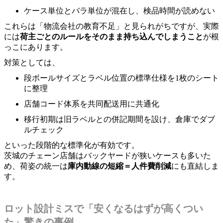
ケース単位とバラ単位が混在し、検品時間が読めない
これらは「物流会社の教育不足」と見られがちですが、実際
には
荷主ごとのルールをそのまま持ち込んでしまうこと
が根
っこにあります。
対策としては、
段ボールサイズとラベル位置の標準仕様を1枚のシート
に整理
店舗コード体系を共同配送用に共通化
移行初期は旧ラベルとの併記期間を設け、倉庫でダブ
ルチェック
といった段階的な標準化が有効です。
茨城のチェーン店舗はバックヤードが狭いケースも多いた
め、荷姿の統一は
庫内動線の短縮＝人件費削減
にも直結しま
す。
ロット設計ミスで「安くなるはずが高くつい
た」驚きの事例