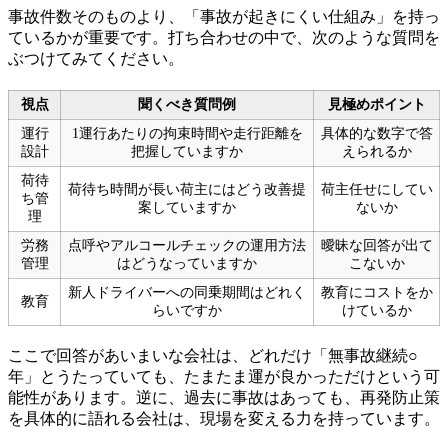
事故件数そのものより、「事故が起きにくい仕組み」を持っ
ているかが重要です。打ち合わせの中で、次のような質問を
ぶつけてみてください。
視点
聞くべき質問例
見極めポイント
運行
1運行あたりの拘束時間や走行距離を
具体的な数字で答
設計
把握していますか
えられるか
荷待
荷待ち時間が長い荷主にはどう改善提
荷主任せにしてい
ち管
案していますか
ないか
理
労務
点呼やアルコールチェックの運用方法
曖昧な回答が出て
管理
はどうなっていますか
こないか
新人ドライバーへの同乗期間はどれく
教育にコストをか
教育
らいですか
けているか
ここで回答があいまいな会社は、どれだけ「無事故継続○
年」とうたっていても、たまたま運が良かっただけという可
能性があります。逆に、過去に事故はあっても、再発防止策
を具体的に語れる会社は、現場を変える力を持っています。