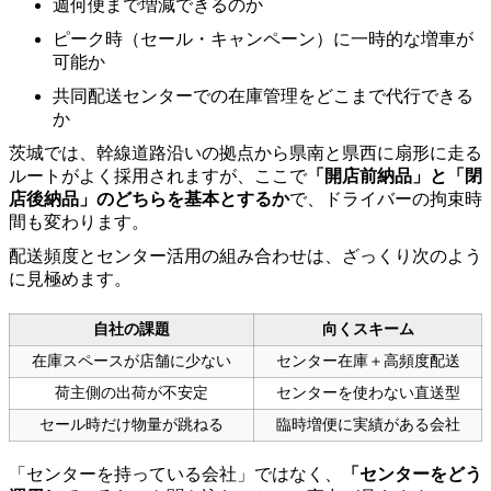
週何便まで増減できるのか
ピーク時（セール・キャンペーン）に一時的な増車が
可能か
共同配送センターでの在庫管理をどこまで代行できる
か
茨城では、幹線道路沿いの拠点から県南と県西に扇形に走る
ルートがよく採用されますが、ここで
「開店前納品」と「閉
店後納品」のどちらを基本とするか
で、ドライバーの拘束時
間も変わります。
配送頻度とセンター活用の組み合わせは、ざっくり次のよう
に見極めます。
自社の課題
向くスキーム
在庫スペースが店舗に少ない
センター在庫＋高頻度配送
荷主側の出荷が不安定
センターを使わない直送型
セール時だけ物量が跳ねる
臨時増便に実績がある会社
「センターを持っている会社」ではなく、
「センターをどう