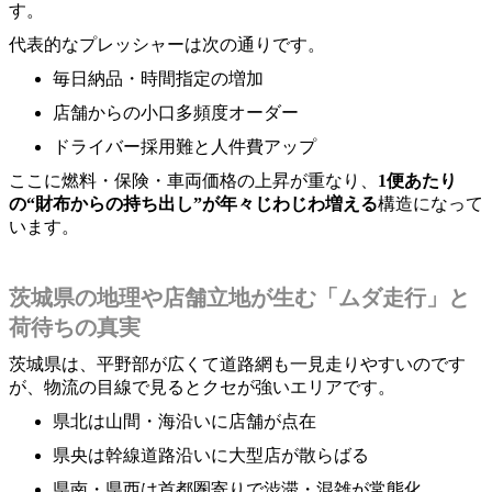
す。
代表的なプレッシャーは次の通りです。
毎日納品・時間指定の増加
店舗からの小口多頻度オーダー
ドライバー採用難と人件費アップ
ここに燃料・保険・車両価格の上昇が重なり、
1便あたり
の“財布からの持ち出し”が年々じわじわ増える
構造になって
います。
茨城県の地理や店舗立地が生む「ムダ走行」と
荷待ちの真実
茨城県は、平野部が広くて道路網も一見走りやすいのです
が、物流の目線で見るとクセが強いエリアです。
県北は山間・海沿いに店舗が点在
県央は幹線道路沿いに大型店が散らばる
県南・県西は首都圏寄りで渋滞・混雑が常態化