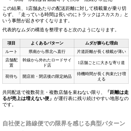
この結果、1店舗あたりの配送距離に対して積載量が乗り切
らず、「走っている時間は長いのにトラックはスカスカ」と
いう事態が起きやすくなります。
代表的なムダの構造を整理すると次のようになります。
項目
よくあるパターン
ムダが膨らむ理由
ルート
県南から県北へ直行
片道距離が長く積載が薄い
店舗配
幹線から外れたロードサイ
1店舗ごとに大きな寄り道
置
ド店
待機時間が長く拘束だけ増
荷待ち
開店前・閉店後の限定納品
える
共同配送で複数荷主・複数店舗を束ねない限り、
「距離は走
るが売上は増えない便」
が運行表に残り続けやすい地形なの
です。
自社便と路線便での限界を感じる典型パターン