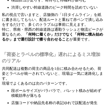
検品担当が足りず、荷待ちと待機料が膨らむ
渋滞しやすい幹線道路のピーク時間を読めていない
私の視点で言いますと、店舗側の「1日タイムライン」を紙
に書き出してもらい、配送ルートと重ねて赤ペンで潰し込み
をするだけで、多くのトラブルは事前に見えます。
特に、県南・県西の幹線道路は通勤ラッシュと物流ピークが
重なるため、
「何時に着くか」だけでなく「何時に積み始め
るか」まで運行設計で擦り合わせること
が重要です。
「荷姿とラベルの標準化」遅れによるミス増加
のリアル
共同配送は複数の荷主の商品を1台に積み合わせるため、荷
姿とラベルが統一されていないと、現場は一気に迷路化しま
す。
現場でよくあるのは次のパターンです。
段ボールサイズがバラバラで、パレット積みが組めず
積載効率が落ちる
店舗コードや納品先名称の表記ゆれで誤配送が発生