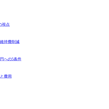
の視点
維持費削減
円への5条件
と費用