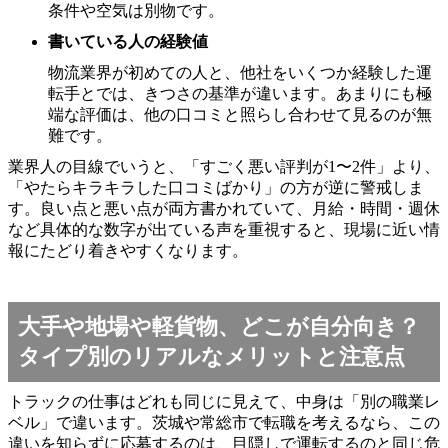
条件や空気は別物です。
書いている人の経験値
物流業界が初めての人と、他社をいくつか経験した運
転手とでは、きつさの基準が違います。あまりにも極
端な評価は、他の口コミと照らし合わせて見るのが無
難です。
業界人の目線でいうと、「すごく悪い評判が1〜2件」より、
「やたらキラキラした口コミばかり」の方が逆に警戒しま
す。良い点と悪い点が両方書かれていて、月給・時間・週休
など具体的な数字が出ている声を重視すると、現場に近い情
報にたどり着きやすくなります。
大手や地場や軽貨物、どこが自分向き？
タイプ別のリアルなメリットと注意点
トラックの仕事はどれも同じに見えて、中身は「別の職業レ
ベル」で違います。茨城や常総市で転職を考えるなら、この
違いを知らずに応募するのは、目隠しで運転するのと同じ危