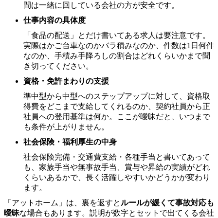
間は一緒に回している会社の方が安全です。
仕事内容の具体度
「食品の配送」とだけ書いてある求人は要注意です。
実際はかご台車なのかバラ積みなのか、件数は1日何件
なのか、手積み手降ろしの割合はどれくらいかまで聞
き切ってください。
資格・免許まわりの支援
準中型から中型へのステップアップに対して、資格取
得費をどこまで支給してくれるのか、契約社員から正
社員への登用基準は何か。ここが曖昧だと、いつまで
も条件が上がりません。
社会保険・福利厚生の中身
社会保険完備・交通費支給・各種手当と書いてあって
も、家族手当や無事故手当、賞与や昇給の実績がどれ
くらいあるかで、長く活躍しやすいかどうかが変わり
ます。
「アットホーム」は、裏を返すと
ルールが緩くて事故対応も
曖昧
な場合もあります。説明が数字とセットで出てくる会社