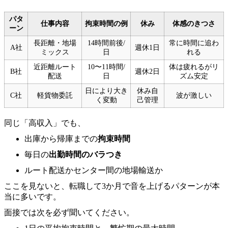
パタ
仕事内容
拘束時間の例
休み
体感のきつさ
ーン
長距離・地場
14時間前後/
常に時間に追わ
A社
週休1日
ミックス
日
れる
近距離ルート
10〜11時間/
体は疲れるがリ
B社
週休2日
配送
日
ズム安定
日により大き
休み自
C社
軽貨物委託
波が激しい
く変動
己管理
同じ「高収入」でも、
出庫から帰庫までの
拘束時間
毎日の
出勤時間のバラつき
ルート配送かセンター間の地場輸送か
ここを見ないと、転職して3か月で音を上げるパターンが本
当に多いです。
面接では次を必ず聞いてください。