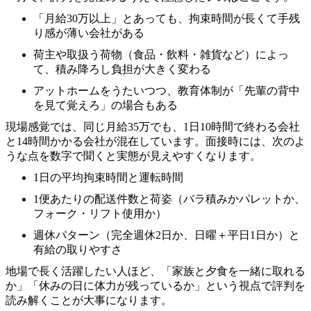
「月給30万以上」とあっても、拘束時間が長くて手残
り感が薄い会社がある
荷主や取扱う荷物（食品・飲料・雑貨など）によっ
て、積み降ろし負担が大きく変わる
アットホームをうたいつつ、教育体制が「先輩の背中
を見て覚えろ」の場合もある
現場感覚では、同じ月給35万でも、1日10時間で終わる会社
と14時間かかる会社が混在しています。面接時には、次のよ
うな点を数字で聞くと実態が見えやすくなります。
1日の平均拘束時間と運転時間
1便あたりの配送件数と荷姿（バラ積みかパレットか、
フォーク・リフト使用か）
週休パターン（完全週休2日か、日曜＋平日1日か）と
有給の取りやすさ
地場で長く活躍したい人ほど、「家族と夕食を一緒に取れる
か」「休みの日に体力が残っているか」という視点で評判を
読み解くことが大事になります。