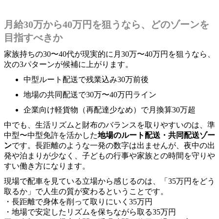
月給30万から40万円を狙うなら、どのゾーンを
目指すべきか
家族持ちの30〜40代が現実的に月30万〜40万円を狙うなら、
次の3パターンが候補に上がります。
中型ルート配送で残業込み30万前後
地場の共同配送で30万〜40万円ライン
企業向け軽貨物（再配達少なめ）で月換算30万超
中でも、生活リズムと財布のバランスを取りやすいのは、準
中型〜中型免許を活かした
地場のルート配送・共同配送ゾー
ン
です。長距離のような一発の数字は出ませんが、夜中の出
発や泊まりが少なく、子どもの行事や家族との時間を守りや
すい働き方になります。
現場で配車を見ている立場から感じるのは、「35万円をどう
取るか」で人生の質が変わるということです。
・長距離で身体を削って取りにいく35万円
・地場で安定したリズムを保ちながら取る35万円