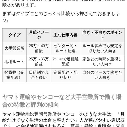
険さがあります。
まずはタイプごとのざっくり比較から押さえておきましょ
う。
月給イメー
向き・不向きのポイン
タイプ
主な仕事内容
ジ
ト
28万～40万
センター間・
ルール多めでも安定を
大手営業所
前後
ルート配送
取りたい人向き
25万～35万
2t・4tで近距離
家族との時間を重視し
地場ルート
前後
配送
たい人向き
軽貨物（企
日給制で歩
企業配達・配
自分のペースで稼ぎた
業配送）
合も多い
り切り
い人向き
ヤマト運輸やセンコーなど大手営業所で働く場
合の特徴と評判の傾向
ヤマト運輸常総豊岡営業所やセンコーのような大手は、「月
給だけでなく生活の土台を整えたい」人が選びやすい選択肢
です。社会保険完備はもちろん、賞与・昇給・退職金・交通