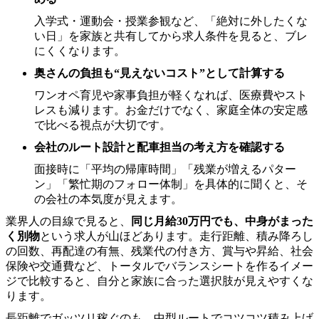
入学式・運動会・授業参観など、「絶対に外したくな
い日」を家族と共有してから求人条件を見ると、ブレ
にくくなります。
奥さんの負担も“見えないコスト”として計算する
ワンオペ育児や家事負担が軽くなれば、医療費やスト
レスも減ります。お金だけでなく、家庭全体の安定感
で比べる視点が大切です。
会社のルート設計と配車担当の考え方を確認する
面接時に「平均の帰庫時間」「残業が増えるパター
ン」「繁忙期のフォロー体制」を具体的に聞くと、そ
の会社の本気度が見えます。
業界人の目線で見ると、
同じ月給30万円でも、中身がまった
く別物
という求人が山ほどあります。走行距離、積み降ろし
の回数、再配達の有無、残業代の付き方、賞与や昇給、社会
保険や交通費など、トータルでバランスシートを作るイメー
ジで比較すると、自分と家族に合った選択肢が見えやすくな
ります。
長距離でガッツリ稼ぐのも、中型ルートでコツコツ積み上げ