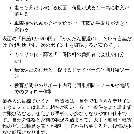
走った分だけ稼げる反面、荷量が減ると一気に収入が
落ちる
車両持ち込みか会社支給かで、実際の手取りが大きく
変わる
表面の「日給1万9200円」「かんたん配送OK」という言葉だ
けでは判断せず、次のポイントを確認すると安心です。
ガソリン代・高速代・保険料の負担者（会社か自分
か）
最低保証の有無と、稼げるドライバーの平均月給ゾー
ン
教育期間中のサポート内容（同乗期間・メールや電話
でのフォロー体制）
業界人の目線でいうと、軽貨物は「自分で働き方をデザイン
できる人」には非常に相性が良い一方で、条件をよく読まず
に飛び込むと、想定より手残りが少なくなりやすい仕事で
す。自分の性格と家族の状況を踏まえて、大手・地場・軽貨
物のどこに軸足を置くか整理してから応募すると、後悔の少
ない転職になります。