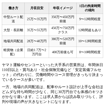
1日の拘束時間
働き方
月収目安
年収イメージ
の傾向
中型ルート配
350万〜450万円
25万〜35万円
9〜12時間程度
送
前後
450万〜750万円
大型・長距離
35万〜55万円
12時間超もあり
クラス
380万〜520万円
地場共同配送
28万〜40万円
10〜12時間程度
前後
軽貨物（企業
日給1.7万〜2
400万前後も可
8〜10時間程度
配）
万円台
ヤマト運輸やセンコーといった大手系の営業所は、年間休日
110日以上・賞与あり・社会保険完備など「安定装備フルセ
ット」の代わりに、労働時間やコース管理がきっちり決まっ
ているケースが多いです。
一方、地場の共同配送は、配車やルート設計が上手な会社ほ
どムダな待ち時間が少なく、同じ30万円台でも体感のキツさ
がかなり違います。ここは求人票からは読み取りづらく、評
判や現場の声が大きなヒントになります。