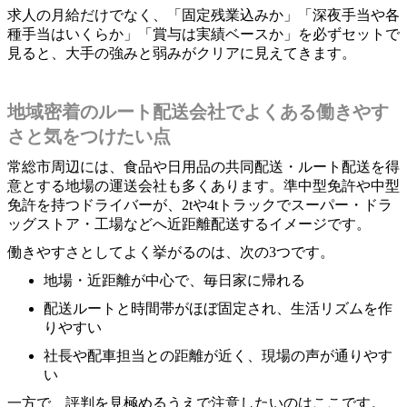
求人の月給だけでなく、「固定残業込みか」「深夜手当や各
種手当はいくらか」「賞与は実績ベースか」を必ずセットで
見ると、大手の強みと弱みがクリアに見えてきます。
地域密着のルート配送会社でよくある働きやす
さと気をつけたい点
常総市周辺には、食品や日用品の共同配送・ルート配送を得
意とする地場の運送会社も多くあります。準中型免許や中型
免許を持つドライバーが、2tや4tトラックでスーパー・ドラ
ッグストア・工場などへ近距離配送するイメージです。
働きやすさとしてよく挙がるのは、次の3つです。
地場・近距離が中心で、毎日家に帰れる
配送ルートと時間帯がほぼ固定され、生活リズムを作
りやすい
社長や配車担当との距離が近く、現場の声が通りやす
い
一方で、評判を見極めるうえで注意したいのはここです。