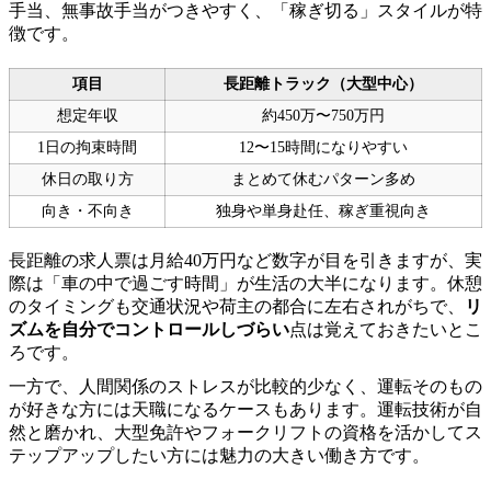
手当、無事故手当がつきやすく、「稼ぎ切る」スタイルが特
徴です。
項目
長距離トラック（大型中心）
想定年収
約450万〜750万円
1日の拘束時間
12〜15時間になりやすい
休日の取り方
まとめて休むパターン多め
向き・不向き
独身や単身赴任、稼ぎ重視向き
長距離の求人票は月給40万円など数字が目を引きますが、実
際は「車の中で過ごす時間」が生活の大半になります。休憩
のタイミングも交通状況や荷主の都合に左右されがちで、
リ
ズムを自分でコントロールしづらい
点は覚えておきたいとこ
ろです。
一方で、人間関係のストレスが比較的少なく、運転そのもの
が好きな方には天職になるケースもあります。運転技術が自
然と磨かれ、大型免許やフォークリフトの資格を活かしてス
テップアップしたい方には魅力の大きい働き方です。