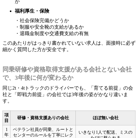
か
福利厚生・保険
・社会保険完備かどうか
・制服や安全靴の支給があるか
・退職金制度や交通費支給の有無
このあたりがはっきり書かれていない求人は、面接時に必ず
細かく質問した方が安全です。
同乗研修や資格取得支援がある会社とない会社
で、3年後に何が変わるか
同じ2t・4tトラックのドライバーでも、「育てる前提」の会
社と「即戦力前提」の会社では3年後の姿がかなり違いま
す。
項
研修・資格支援ありの会社
ほぼ無い会社
目
1
ベテラン社員が同乗、ルートと
いきなり1人で配送、ミスの
年
センターのルールを丁寧にレク
たびに怒られる