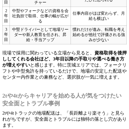
目
チャー
2
中型やフォークなどの資格を会
仕事内容がほぼ変わらず、月
年
社負担で取得、仕事の幅が広が
給も横ばい
目
る
3
中堅ドライバーとして地場リー
慣れだけが進み、転職を考え
年
ダーや新人教育を任され、昇
始めるが他社で評価される強
目
給・手当アップ
みが少ない
現場で採用に関わっている立場から見ると、
資格取得を後押
ししてくれる会社ほど、3年目以降の手取りや選べる働き方
が増えやすい
と感じます。特に茨城エリアでは、フォークリ
フトや中型免許を持っているだけで、地場の安定した配送や
センター内作業との兼務など、選択肢が一気に増えます。
2tや4tからキャリアを始める人が気をつけたい
安全面とトラブル事例
2tや4tトラックの地場配送は、「長距離より楽そう」と見ら
れがちですが、安全面とトラブルには独特の落とし穴があり
ます。