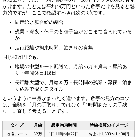
かけます。たとえば平均49万円といった数字だけを見ると魅
力的ですが、ここで確認すべきは次の3点です。
固定給と歩合給の割合
残業・深夜・休日の各種手当がどこまで含まれている
か
走行距離や拘束時間、泊まりの有無
同じ49万円でも、
地場の中型ルート配送で、月給35万＋賞与・昇給あ
り・年間休日118日
長距離大型で、月給25万＋長時間の残業・深夜・泊ま
り込みで稼ぐスタイル
というように中身がまったく違います。数字の見方のコツ
は、金額を「月の手取り」ではなく「1時間あたりの手残
り」に直して考えることです。
タイプ
月給
想定拘束時間
時給換算のイメージ
地場ルート
32万
1日11時間×22日
およそ1,300〜1,400円