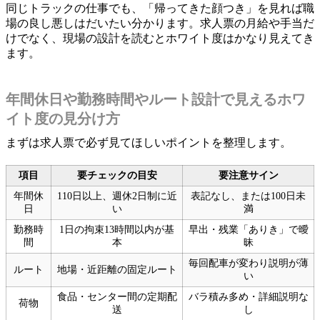
同じトラックの仕事でも、「帰ってきた顔つき」を見れば職
場の良し悪しはだいたい分かります。求人票の月給や手当だ
けでなく、現場の設計を読むとホワイト度はかなり見えてき
ます。
年間休日や勤務時間やルート設計で見えるホワ
イト度の見分け方
まずは求人票で必ず見てほしいポイントを整理します。
項目
要チェックの目安
要注意サイン
年間休
110日以上、週休2日制に近
表記なし、または100日未
日
い
満
勤務時
1日の拘束13時間以内が基
早出・残業「ありき」で曖
間
本
昧
毎回配車が変わり説明が薄
ルート
地場・近距離の固定ルート
い
食品・センター間の定期配
バラ積み多め・詳細説明な
荷物
送
し