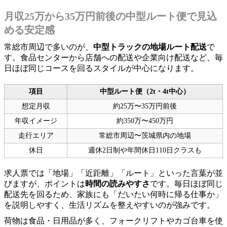
月収25万から35万円前後の中型ルート便で見込
める安定感
常総市周辺で多いのが、
中型トラックの地場ルート配送
で
す。食品センターから店舗への配送や企業向け配送など、毎
日ほぼ同じコースを回るスタイルが中心になります。
項目
中型ルート便（2t・4t中心）
想定月収
約25万〜35万円前後
年収イメージ
約350万〜450万円
走行エリア
常総市周辺〜茨城県内の地場
休日
週休2日制や年間休日110日クラスも
求人票では「地場」「近距離」「ルート」といった言葉が並
びますが、ポイントは
時間の読みやすさ
です。毎日ほぼ同じ
配送先を回るため、家族にも「だいたい何時に帰る仕事か」
を説明しやすく、生活リズムを整えやすいのが強みです。
荷物は食品・日用品が多く、フォークリフトやカゴ台車を使