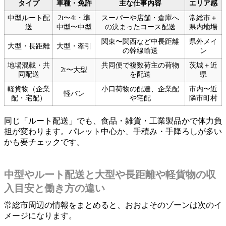
タイプ
車種・免許
主な仕事内容
エリア感
中型ルート配
2t〜4t・準
スーパーや店舗・倉庫へ
常総市＋
送
中型〜中型
の決まったコース配送
県内地場
関東〜関西など中長距離
県外メイ
大型・長距離
大型・牽引
の幹線輸送
ン
地場混載・共
共同便で複数荷主の荷物
茨城＋近
2t〜大型
同配送
を配送
県
軽貨物（企業
小口荷物の配達、企業配
市内〜近
軽バン
配・宅配）
や宅配
隣市町村
同じ「ルート配送」でも、食品・雑貨・工業製品かで体力負
担が変わります。パレット中心か、手積み・手降ろしが多い
かも要チェックです。
中型やルート配送と大型や長距離や軽貨物の収
入目安と働き方の違い
常総市周辺の情報をまとめると、おおよそのゾーンは次のイ
メージになります。