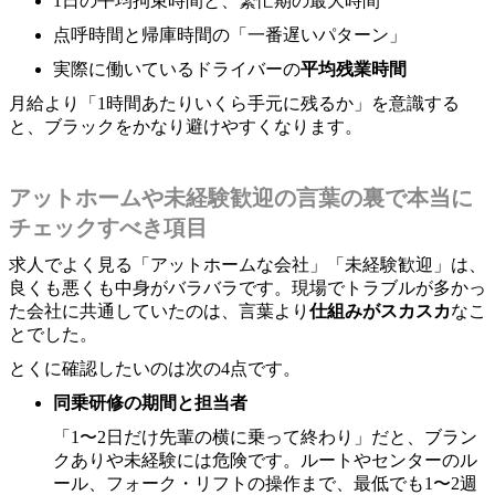
1日の平均拘束時間と、繁忙期の最大時間
点呼時間と帰庫時間の「一番遅いパターン」
実際に働いているドライバーの
平均残業時間
月給より「1時間あたりいくら手元に残るか」を意識する
と、ブラックをかなり避けやすくなります。
アットホームや未経験歓迎の言葉の裏で本当に
チェックすべき項目
求人でよく見る「アットホームな会社」「未経験歓迎」は、
良くも悪くも中身がバラバラです。現場でトラブルが多かっ
た会社に共通していたのは、言葉より
仕組みがスカスカ
なこ
とでした。
とくに確認したいのは次の4点です。
同乗研修の期間と担当者
「1〜2日だけ先輩の横に乗って終わり」だと、ブラン
クありや未経験には危険です。ルートやセンターのル
ール、フォーク・リフトの操作まで、最低でも1〜2週