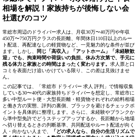
相場を解説！家族持ちが後悔しない会
社選びのコツ
常総市周辺のドライバー求人は、月収30万〜40万円や年収
450万〜750万円クラスの長距離、年間休日110日以上のルー
ト配送、再配達なしの軽貨物など、一見魅力的な条件が並び
ます。しかし、
同じ「高収入」「アットホーム」「未経験歓
迎」でも、拘束時間や荷扱いの負担、休み方次第で、手元に
残る体力と家族との時間はまったく変わります。
求人票と口
コミを表面だけ追いかけている限り、この差は見抜けませ
ん。
この記事では、「常総市 ドライバー 求人 評判」で情報収集
している30〜40代の家族持ちドライバーを想定し、常総市に
多い中型ルート便・大型長距離・軽貨物それぞれの給料相場
と働き方の実態、評判の裏側、ブラックを避けるチェックポ
イントを具体的に整理します。さらに、未経験やブランクか
ら準中型免許でどうステップアップするか、長距離から地場
へ切り替えるときの判断基準、共同配送やルート配送が向く
人・向かない人まで、
「どの求人なら、自分の生活リズムで