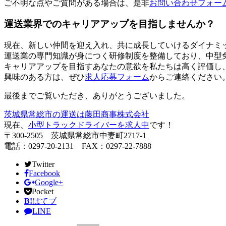
ご不明な点やご質問がある場合は、是非
お問い合わせフォー
運送業界でのキャリアアップを目指しませんか？
現在、新しい仲間を迎え入れ、共に成長していけるダイナミ
運送業の専門知識が身につく研修制度を整備しており、中型
キャリアアップを目指すあなたの意欲を私たちは高く評価し
興味のある方は、ぜひ
求人応募フォーム
からご連絡ください
最後までご覧いただき、ありがとうございました。
茨城県常総市の運送は藤田商事株式会社
現在、
小型トラックドライバーを求人中
です！
〒300-2505 茨城県常総市中妻町2717-1
電話：0297-20-2131 FAX：0297-22-7888
Twitter
Facebook
Google+
Pocket
B!
はてブ
LINE